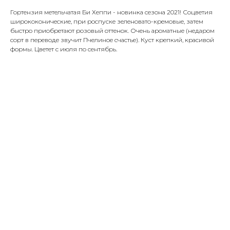
Гортензия метельчатая Би Хеппи - новинка сезона 2021! Соцветия
ширококонические, при роспуске зеленовато-кремовые, затем
быстро приобретают розовый оттенок. Очень ароматные (недаром
сорт в переводе звучит Пчелиное счастье). Куст крепкий, красивой
формы. Цветет с июля по сентябрь.