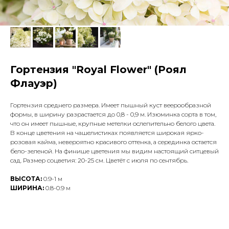
Гортензия "Royal Flower" (Роял
Флауэр)
Гортензия среднего размера. Имеет пышный куст веерообразной
формы, в ширину разрастается до 0,8 - 0,9 м. Изюминка сорта в том,
что он имеет пышные, крупные метелки ослепительно белого цвета.
В конце цветения на чашелистиках появляется широкая ярко-
розовая кайма, невероятно красивого оттенка, а серединка остается
бело-зеленой. На финише цветения мы видим настоящий ситцевый
сад. Размер соцветия: 20-25 см. Цветёт с июля по сентябрь.
ВЫСОТА:
0.9-1 м
ШИРИНА:
0.8-0.9 м