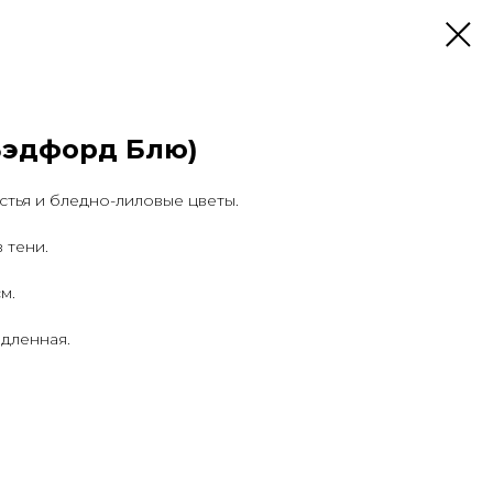
(Бэдфорд Блю)
стья и бледно-лиловые цветы.
 тени.
м.
дленная.