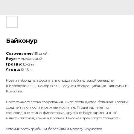
Байконур
Созревание:
115 дней.
Вкус:
гармоничный.
Гроздь:
1,5–2 кг.
Ягода:
12-16 г.
Новая гибридная форма винограда любительской селекции
(Павловский Е.Г.), номер В-9-1. Получен от скрещивания Талисман и
Красотка.
Сорт раннего срока созревания. Сила роста кустов большая. Грозди
средней плотности и рыхлые, крупные. Ягоды удлиненно
сосковидные, темно-фиолетовые, крупные. Вкус гармоничный,
мякоть плотная, кожица плотная. Высокая транспортабельность.
Устойчивость грибным болезням и морозу изучается.