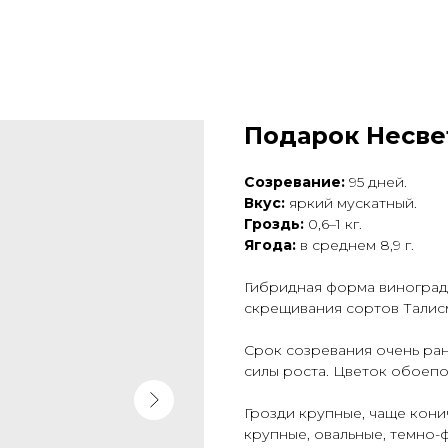
Подарок Несве
Созревание:
95 дней.
Вкус:
яркий мускатный.
Гроздь:
0,6–1 кг.
Ягода:
в среднем 8,9 г.
Гибридная форма винограда
скрещивания сортов Талисм
Срок созревания очень ран
силы роста. Цветок обоепо
Грозди крупные, чаще кони
крупные, овальные, темно-