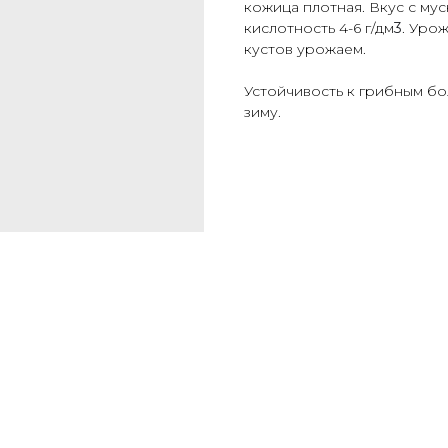
кожица плотная. Вкус с мус
кислотность 4-6 г/дм
3
. Уро
кустов урожаем.
Устойчивость к грибным бо
зиму.