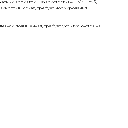
катным ароматом. Сахаристость 17-19 г/100 см
3
,
жайность высокая, требует нормирования
лезням повышенная, требует укрытия кустов на