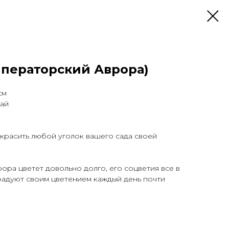
мператорский Аврора)
см
ай
красить любой уголок вашего сада своей
ра цветет довольно долго, его соцветия все в
радуют своим цветением каждый день почти