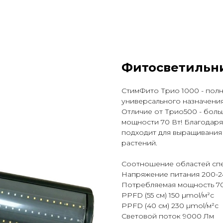
Фитосветильни
СтимФито Трио 1000 - пол
универсального назначения
Отличие от Трио500 - больш
мощности 70 Вт! Благодар
подходит для выращивания 
растений.
Соотношение областей спек
Напряжение питания 200-2
Потребляемая мощность 7
PPFD (55 см) 150 µmol/м²с
PPFD (40 см) 230 µmol/м²с
Световой поток 9000 Лм