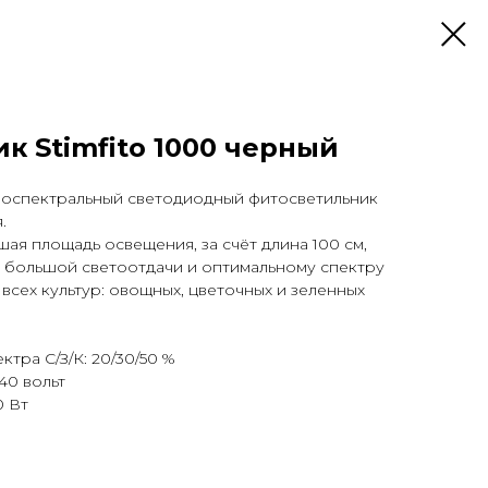
к Stimfito 1000 черный
носпектральный светодиодный фитосветильник
.
ая площадь освещения, за счёт длина 100 см,
я большой светоотдачи и оптимальному спектру
всех культур: овощных, цветочных и зеленных
тра С/З/К: 20/30/50 %
40 вольт
0 Вт