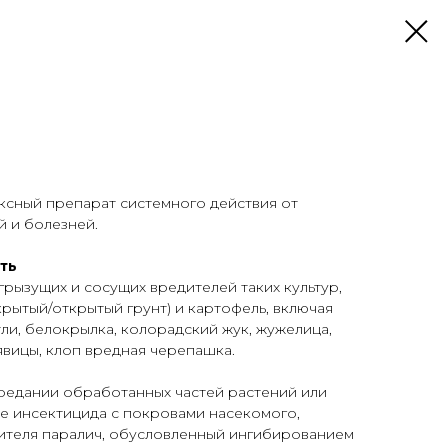
сный препарат системного действия от
й и болезней.
ть
грызущих и сосущих вредителей таких культур,
крытый/открытый грунт) и картофель, включая
тли, белокрылка, колорадский жук, жужелица,
явицы, клоп вредная черепашка.
поедании обработанных частей растений или
е инсектицида с покровами насекомого,
дителя паралич, обусловленный ингибированием