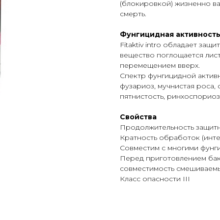
(блокировкой) жизненно ва
смерть.
Фунгицидная активност
Fitaktiv intro обладает за
вещество поглощается лис
перемещением вверх.
Спектр фунгицидной активн
фузариоз, мучнистая роса,
пятнистость, ринхоспориоз
Свойства
Продолжительность защитно
Кратность обработок (интерв
Совместим с многими фунг
Перед приготовлением бак
совместимость смешиваем
Класс опасности III