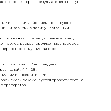
жного рецептора, в результате чего наступает
ь
щитным и лечащим действием. Действующее
тьями и корнями с преимущественным
ости: снежная плесень, корневые гнили,
 септориоз, церкоспореллез, пиренофороз,
, церкоспороз, мучнистая роса.
го действия от 2 до 4 недель
ал, дней): 4 (14-28).
ицидами и инсектицидами
овой смеси рекомендуется провести тест на
ых препаратов