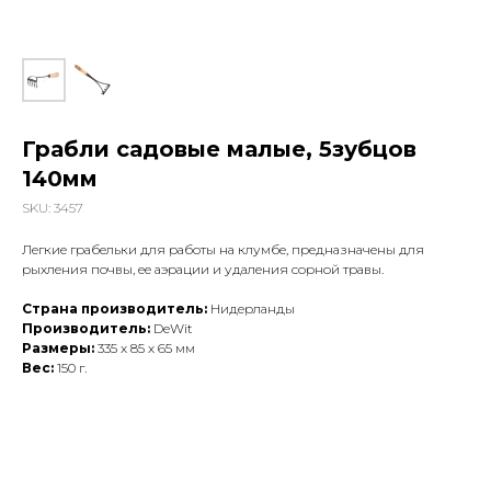
Грабли садовые малые, 5зубцов
140мм
SKU:
3457
Легкие грабельки для работы на клумбе, предназначены для
рыхления почвы, ее аэрации и удаления сорной травы.
Страна производитель:
Нидерланды
Производитель:
DeWit
Размеры:
335 х 85 х 65 мм
Вес:
150 г.