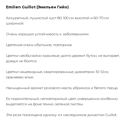
Emilien Guillot (Эмильен Гийо)
Аккуратный, пушистый куст 80-100 см высотой и 60-70 см
шириной.
Очень хорошая устойчивость к заболеваниям.
Цветение очень обильное, повторное.
Цветки необычайно красивые, долго держит бутон, не выгорает,
дождя не боится.
Цветки чашевидные, квартированные, диаметром 10-12см,
оранжево-алые.
Насыщенный аромат розового масла, абрикоса и белого перца.
Ее поразительный, неповторимый цвет, совершенно особенно
выделяется на фоне темно-зеленой листвы.
Эта роза посвящена одному из наследников династии Guillot.