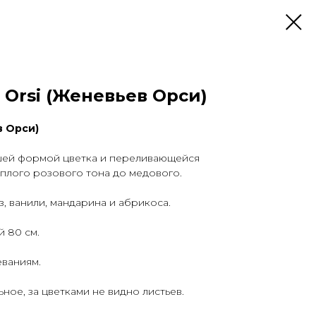
 Orsi (Женевьев Орси)
в Орси)
шей формой цветка и переливающейся
плого розового тона до медового.
з, ванили, мандарина и абрикоса.
й 80 см.
еваниям.
ное, за цветками не видно листьев.