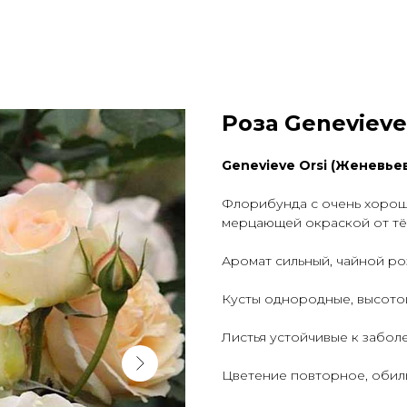
Роза Genevieve
Genevieve Orsi (Женевье
Флорибунда с очень хоро
мерцающей окраской от тё
Аромат сильный, чайной ро
Кусты однородные, высото
Листья устойчивые к забол
Цветение повторное, обиль