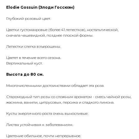
Elodie Gossuin (Элоди Госсюэн)
Глубокий розовый цвет.
Цветки густомахровые (более 41 лепестков), ностальгической,
сначала чашевидной, позднее плоской формы.
Лепестки слегка взъерошены.
Цветет в течение всего сезона.
Вертикальный куст.
Высота до 80 см.
Многочисленными достоинствами обладает эта роза.
Старомодный тип розы со сложным ароматом - смесь чайной розы,
жасмина, ванили, цитрусовых, персика и сладкого лимона.
Кусты энергичного роста очень выносливые.
Листва устойчивая к заболеваниям.
Цветение обильное, почти непрерывное.