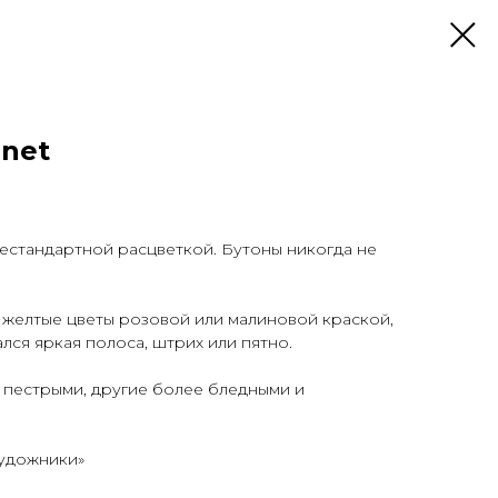
onet
естандартной расцветкой. Бутоны никогда не
 желтые цветы розовой или малиновой краской,
ался яркая полоса, штрих или пятно.
 пестрыми, другие более бледными и
художники»