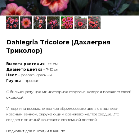
Dahlegria Tricolore (Дахлегрия
Триколор)
Высота растения
– 55 см
Диаметр цветка
– 7-10 см
Цвет
– розово-красный
Группа
– простая
Обильноцветущая миниатюрная георгина, которая поражает своей
окраской.
У георгина восемь лепестков абрикосового цвета с вишнево-
красным венком, окружающим оранжево-желтое сердце. Это
создает приятный контраст с его темной листвой.
Подходит для высадки в кашпо.