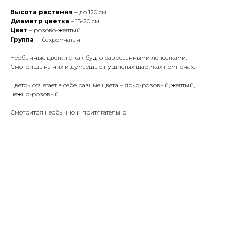
Высота растения
– до 120 см
Диаметр цветка
– 15-20 см
Цвет
– розово-желтый
Группа
– бахромчатая
Необычные цветки с как будто разрезанными лепестками.
Смотришь на них и думаешь о пушистых шариках помпонах.
Цветок сочетает в себе разные цвета – ярко-розовый, желтый,
нежно-розовый.
Смотрится необычно и притягательно.