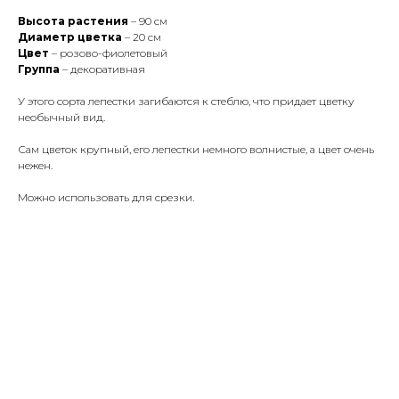
Высота растения
– 90 см
Диаметр цветка
– 20 см
Цвет
– розово-фиолетовый
Группа
– декоративная
У этого сорта лепестки загибаются к стеблю, что придает цветку
необычный вид.
Сам цветок крупный, его лепестки немного волнистые, а цвет очень
нежен.
Можно использовать для срезки.