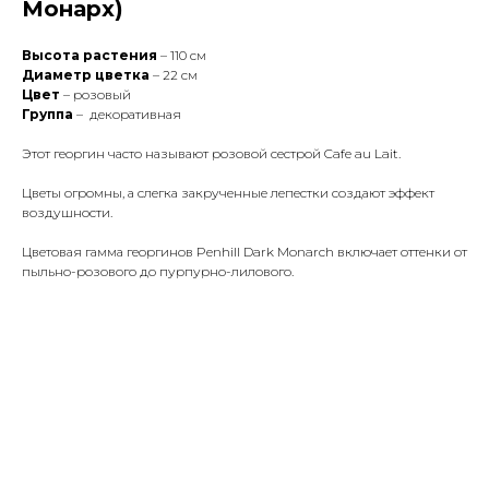
Монарх)
Высота растения
– 110 см
Диаметр цветка
– 22 см
Цвет
– розовый
Группа
– декоративная
Этот георгин часто называют розовой сестрой Cafe au Lait.
Цветы огромны, а слегка закрученные лепестки создают эффект
воздушности.
Цветовая гамма георгинов Penhill Dark Monarch включает оттенки от
пыльно-розового до пурпурно-лилового.