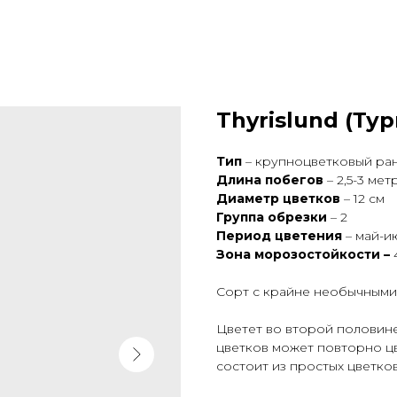
Thyrislund (Ту
Тип
– крупноцветковый ра
Длина побегов
– 2,5-3 мет
Диаметр цветков
– 12 см
Группа обрезки
– 2
Период цветения
– май-и
Зона морозостойкости –
Сорт с крайне необычными
Цветет во второй половине
цветков может повторно цв
состоит из простых цветков