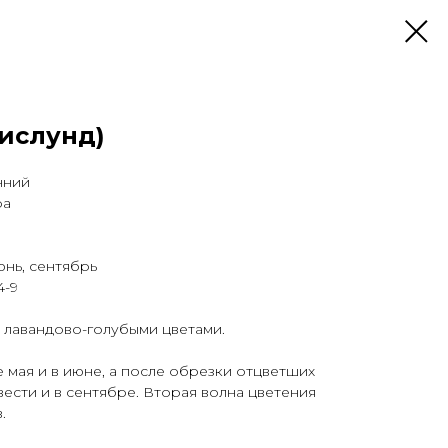
рислунд)
нний
ра
юнь, сентябрь
4-9
 лавандово-голубыми цветами.
 мая и в июне, а после обрезки отцветших
ести и в сентябре. Вторая волна цветения
.