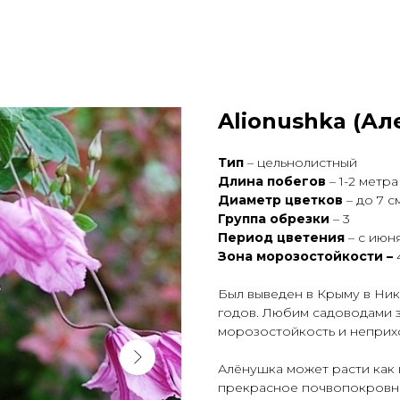
Alionushka (Ал
Тип
– цельнолистный
Длина побегов
– 1-2 метра
Диаметр цветков
– до 7 с
Группа обрезки
– 3
Период цветения
– с июн
Зона морозостойкости –
Был выведен в Крыму в Ник
годов. Любим садоводами 
морозостойкость и неприх
Алёнушка может расти как н
прекрасное почвопокровн