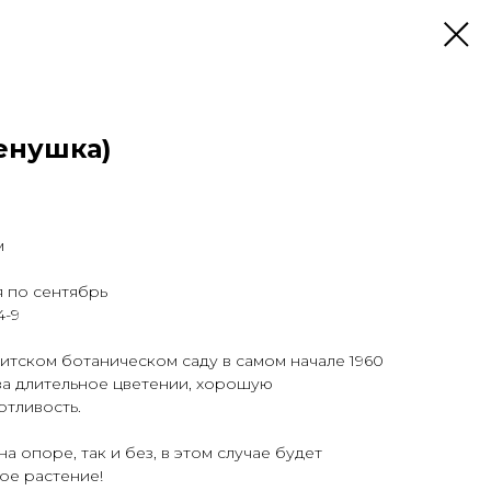
енушка)
м
я по сентябрь
4-9
итском ботаническом саду в самом начале 1960
за длительное цветении, хорошую
отливость.
а опоре, так и без, в этом случае будет
ое растение!