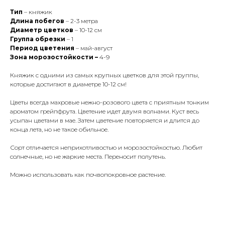
Тип
– княжик
Длина побегов
– 2-3 метра
Диаметр цветков
– 10-12 см
Группа обрезки
– 1
Период цветения
– май-август
Зона морозостойкости –
4-9
Княжик с одними из самых крупных цветков для этой группы,
которые достигают в диаметре 10-12 см!
Цветы всегда махровые нежно-розового цвета с приятным тонким
ароматом грейпфрута. Цветение идет двумя волнами. Куст весь
усыпан цветами в мае. Затем цветение повторяется и длится до
конца лета, но не такое обильное.
Сорт отличается неприхотливостью и морозостойкостью. Любит
солнечные, но не жаркие места. Переносит полутень.
Можно использовать как почвопокровное растение.