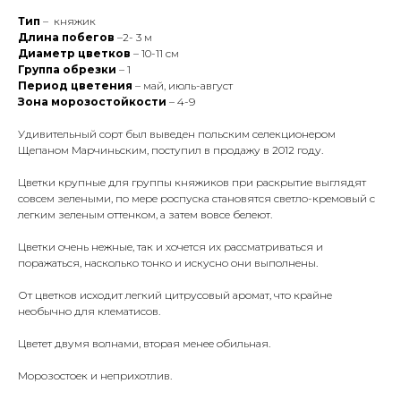
Тип
– княжик
Длина побегов
–2- 3 м
Диаметр цветков
– 10-11 см
Группа обрезки
– 1
Период цветения
– май, июль-август
Зона морозостойкости
– 4-9
Удивительный сорт был выведен польским селекционером
Щепаном Марчиньским, поступил в продажу в 2012 году.
Цветки крупные для группы княжиков при раскрытие выглядят
совсем зелеными, по мере роспуска становятся светло-кремовый с
легким зеленым оттенком, а затем вовсе белеют.
Цветки очень нежные, так и хочется их рассматриваться и
поражаться, насколько тонко и искусно они выполнены.
От цветков исходит легкий цитрусовый аромат, что крайне
необычно для клематисов.
Цветет двумя волнами, вторая менее обильная.
Морозостоек и неприхотлив.