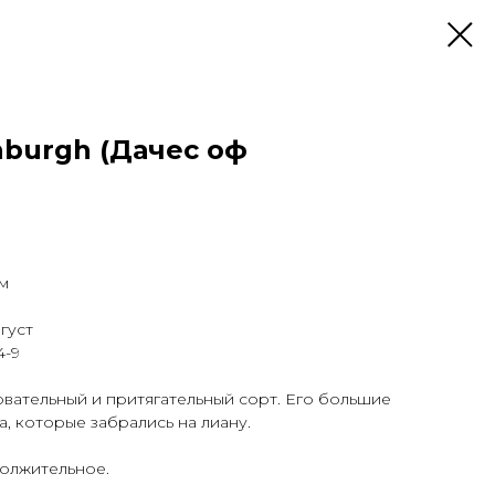
nburgh (Дачес оф
а
см
густ
4-9
вательный и притягательный сорт. Его большие
, которые забрались на лиану.
должительное.