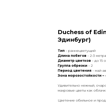
Duchess of Edi
Эдинбург)
Тип
– раннецветущий
Длина побегов
– 2-3 метр
Диаметр цветков
– до 15 
Группа обрезки
– 2
Период цветения
– май-ав
Зона морозостойкости –
Удивительно нежный, очаро
махровые цветы как облачка
Цветение обильное и про