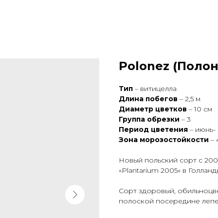
Polonez (Полон
Тип
– витицелла
Длина побегов
– 2,5 м
Диаметр цветков
– 10 см
Группа обрезки
– 3
Период цветения
– июнь-
Зона морозостойкости
– 
Новый польский сорт с 200
«Plantarium 2005» в Голланд
Сорт здоровый, обильноцве
полоской посередине лепес