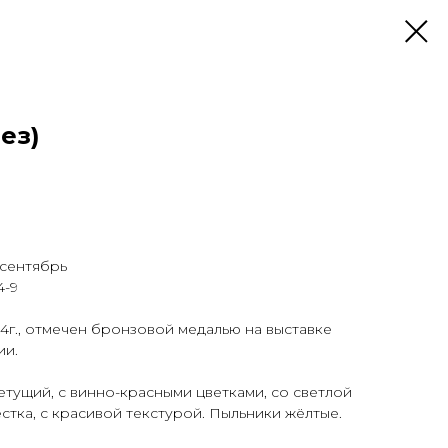
ез)
 сентябрь
4-9
4г., отмечен бронзовой медалью на выставке
ии.
тущий, с винно-красными цветками, со светлой
тка, с красивой текстурой. Пыльники жёлтые.