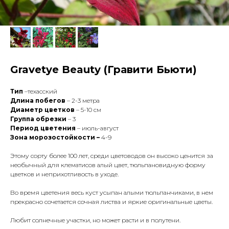
Gravetye Beauty (Гравити Бьюти)
Тип
–техасский
Длина побегов
– 2-3 метра
Диаметр цветков
– 5-10 см
Группа обрезки
– 3
Период цветения
– июль-август
Зона морозостойкости –
4-9
Этому сорту более 100 лет, среди цветоводов он высоко ценится за
необычный для клематисов алый цвет, тюльпановидную форму
цветков и неприхотливость в уходе.
Во время цветения весь куст усыпан алыми тюльпанчиками, в нем
прекрасно сочетается сочная листва и яркие оригинальные цветы.
Любит солнечные участки, но может расти и в полутени.