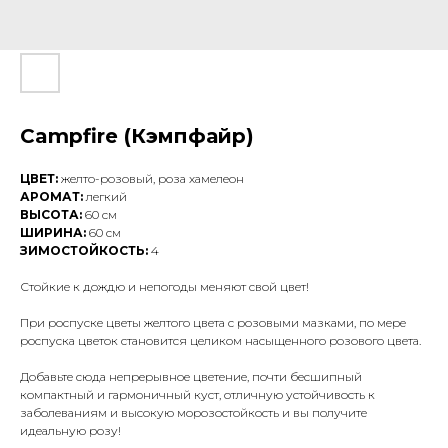
Campfire (Кэмпфайр)
ЦВЕТ:
желто-розовый, роза хамелеон
АРОМАТ:
легкий
ВЫСОТА:
60 см
ШИРИНА:
60 см
ЗИМОСТОЙКОСТЬ:
4
Стойкие к дождю и непогоды меняют свой цвет!
При роспуске цветы желтого цвета с розовыми мазками, по мере
роспуска цветок становится целиком насыщенного розового цвета.
Добавьте сюда непрерывное цветение, почти бесшипный
компактный и гармоничный куст, отличную устойчивость к
заболеваниям и высокую морозостойкость и вы получите
идеальную розу!