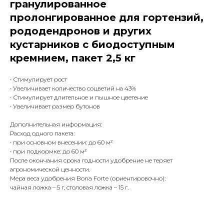
гранулированное
пролонгированное для гортензий,
рододендронов и других
кустарников с биодоступным
кремнием, пакет 2,5 кг
• Стимулирует рост
• Увеличивает количество соцветий на 43%
• Стимулирует длительное и пышное цветение
• Увеличивает размер бутонов
Дополнительная информация:
Расход одного пакета:
• при основном внесении: до 60 м²
• при подкормке: до 60 м²
После окончания срока годности удобрение не теряет
агрономической ценности.
Мера веса удобрения Bona Forte (ориентировочно):
чайная ложка – 5 г, столовая ложка – 15 г.