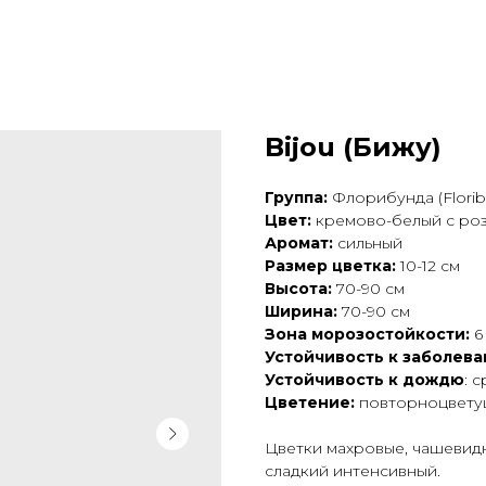
Bijou (Бижу)
Группа:
Флорибунда (Florib
Цвет:
кремово-белый с ро
Аромат:
сильный
Размер цветка:
10-12 см
Высота:
70-90 см
Ширина:
70-90 см
Зона морозостойкости:
6
Устойчивость к заболев
Устойчивость к дождю
: 
Цветение:
повторноцвету
Цветки махровые, чашевид
сладкий интенсивный.