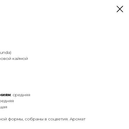
unda)
зовой каймой
аниям
: средняя
средняя
щая
ной формы, собраны в соцветия. Аромат