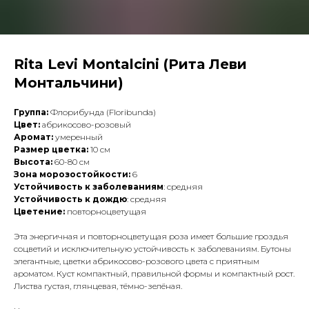
Rita Levi Montalcini (Рита Леви
Монтальчини)
Группа:
Флорибунда (Floribunda)
Цвет:
абрикосово-розовый
Аромат:
умеренный
Размер цветка:
10 см
Высота:
60-80 см
Зона морозостойкости:
6
Устойчивость к заболеваниям
: средняя
Устойчивость к дождю
: средняя
Цветение:
повторноцветущая
Эта энергичная и повторноцветущая роза имеет большие гроздья
соцветий и исключительную устойчивость к заболеваниям. Бутоны
элегантные, цветки абрикосово-розового цвета с приятным
ароматом. Куст компактный, правильной формы и компактный рост.
Листва густая, глянцевая, тёмно-зелёная.