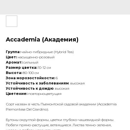
Accademia (Академия)
Группа:
чайно-гибридные (Hybrid Tea)
Цвет:
насыщенно-розовый
Аромат:
сильный
Размер цветка:
10-12 см
Высота:
80-100 см
Зона морозостойкости:
6
Устойчивость к заболеваниям
: высокая
Устойчивость к дождю
: высокая
Цветение:
повторноцветущая
Сорт назван в честь Пьемонтской садовой академии (Accademia
Piemontese Del Giardino).
Бутоны округлой формы, цветки глубоко-чашевидной формы.
Побеги прямо-растущие, ветвящиеся. Листва темно-зеленая,