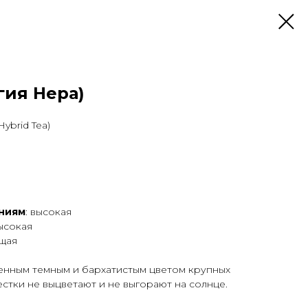
гия Нера)
ybrid Tea)
аниям
: высокая
высокая
щая
енным темным и бархатистым цветом крупных
естки не выцветают и не выгорают на солнце.