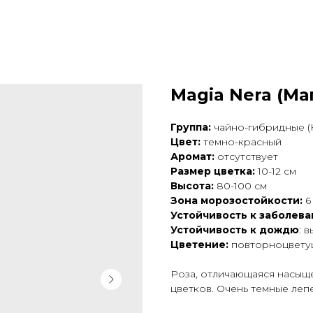
Magia Nera (Ма
Группа:
чайно-гибридные (H
Цвет:
темно-красный
Аромат:
отсутствует
Размер цветка:
10-12 см
Высота:
80-100 см
Зона морозостойкости:
6
Устойчивость к заболев
Устойчивость к дождю
: 
Цветение:
повторноцвету
Роза, отличающаяся насыщ
цветков. Очень темные леп