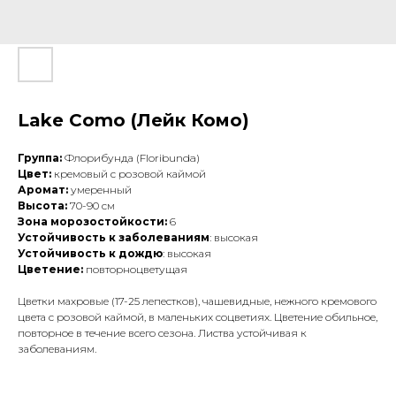
Lake Como (Лейк Комо)
Группа:
Флорибунда (Floribunda)
Цвет:
кремовый с розовой каймой
Аромат:
умеренный
Высота:
70-90 см
Зона морозостойкости:
6
Устойчивость к заболеваниям
: высокая
Устойчивость к дождю
: высокая
Цветение:
повторноцветущая
Цветки махровые (17-25 лепестков), чашевидные, нежного кремового
цвета с розовой каймой, в маленьких соцветиях. Цветение обильное,
повторное в течение всего сезона. Листва устойчивая к
заболеваниям.