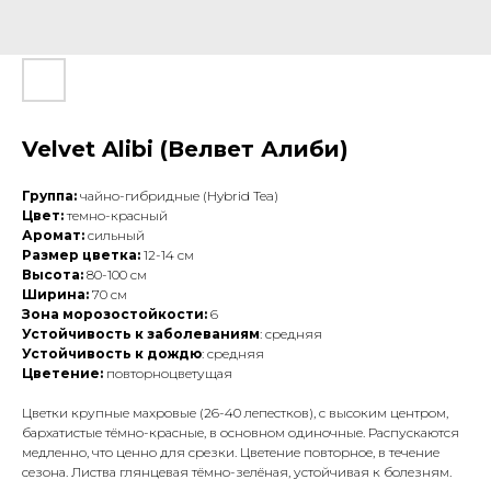
Velvet Alibi (Велвет Алиби)
Группа:
чайно-гибридные (Hybrid Tea)
Цвет:
темно-красный
Аромат:
сильный
Размер цветка:
12-14 см
Высота:
80-100 см
Ширина:
70 см
Зона морозостойкости:
6
Устойчивость к заболеваниям
: средняя
Устойчивость к дождю
: средняя
Цветение:
повторноцветущая
Цветки крупные махровые (26-40 лепестков), с высоким центром,
бархатистые тёмно-красные, в основном одиночные. Распускаются
медленно, что ценно для срезки. Цветение повторное, в течение
сезона. Листва глянцевая тёмно-зелёная, устойчивая к болезням.