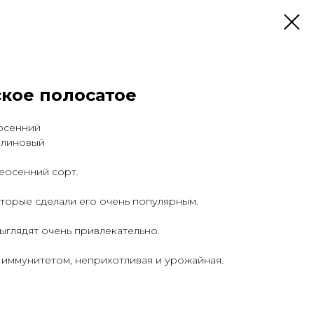
кое полосатое
осенний
алиновый
еосенний сорт.
которые сделали его очень популярным.
выглядят очень привлекательно.
иммунитетом, неприхотливая и урожайная.